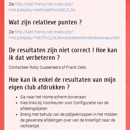
Zie
http://tabt.frenoy.net/index.php?
l=NL&display=MethodePointsELO_NL
Wat zijn relatieve punten ?
Zie
http://tabt.frenoy.net/index.php?
l=NL&display=TabTFAQ_NL#4watbetekenenderelatievepunten
De resultaten zijn niet correct ! Hoe kan
ik dat verbeteren ?
Contacteer Roby Cusseneers of Frank Celis.
Hoe kan ik enkel de resultaten van mijn
eigen club afdrukken ?
Ga naar het Home scherm bovenaan
Kies links bij Voorkeuren voor Configuratie van de
afdelingslijsten
Breng met behulp van de pijltjesknoppen in het midden
de gewenste afdelingen over van de linkerlijst naar de
rechterlijst