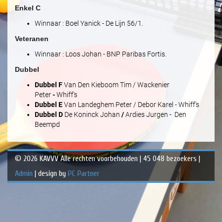
Enkel C
Winnaar : Boel Yanick - De Lijn 56/1.
Veteranen
Winnaar : Loos Johan - BNP Paribas Fortis.
Dubbel
Dubbel F
Van Den Kieboom Tim / Wackenier
Peter
-
Whiff's
Dubbel E
Van Landeghem Peter / Debor Karel - Whiff's
Dubbel D
De Koninck Johan
/
Ardies Jurgen - Den
Beempd
© 2026 KAVVV Alle rechten voorbehouden | 45 048 bezoekers |
Admin
| design by
PC Partner