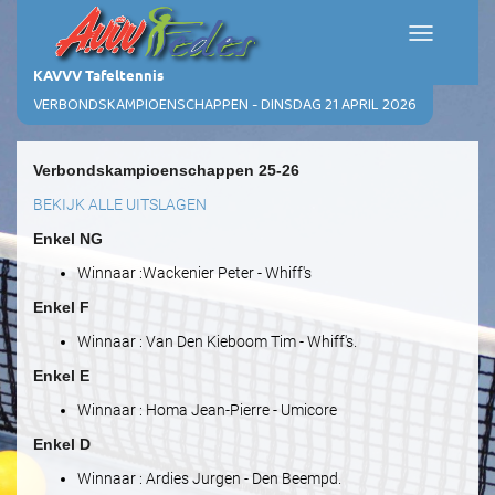
Toggle
navigation
KAVVV Tafeltennis
VERBONDSKAMPIOENSCHAPPEN - DINSDAG 21 APRIL 2026
Verbondskampioenschappen 25-26
BEKIJK ALLE UITSLAGEN
Enkel NG
Winnaar :Wackenier Peter - Whiff's
Enkel F
Winnaar : Van Den Kieboom Tim - Whiff's.
Enkel E
Winnaar : Homa Jean-Pierre - Umicore
Enkel D
Winnaar : Ardies Jurgen - Den Beempd.